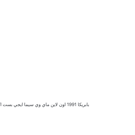
بابريكا 1991 اون لاين ماي وي سيما ايجي بست اكوام فاصل إعلاني يوتيوب كامل شاهد فور يو تحميل Wecima Egybest Mycima akoam faselhd Full Movie فلفل احمر