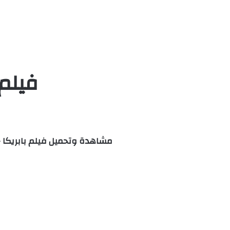
فيلم Paprika 1991 مترجم HD
مشاهدة وتحميل فيلم بابريكا – Paprika مترجم اون لاين كامل بجودة عالية مباشرة علي اكثر من سيرفر HD وتحميل 