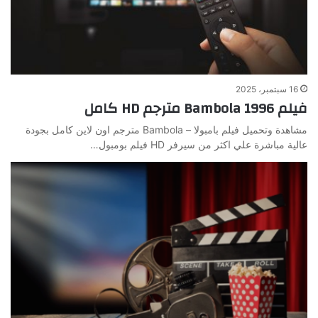
16 سبتمبر، 2025
فيلم Bambola 1996 مترجم HD كامل
مشاهدة وتحميل فيلم بامبولا – Bambola مترجم اون لاين كامل بجودة
عالية مباشرة علي اكثر من سيرفر HD فيلم بومبول…