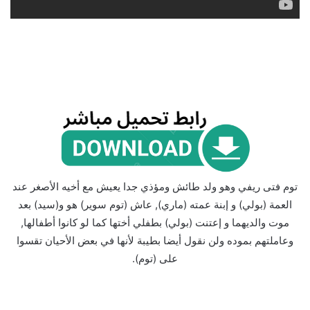
توم فتى ريفي وهو ولد طائش ومؤذي جدا يعيش مع أخيه الأصغر عند
العمة (بولي) و إبنة عمته (ماري), عاش (توم سوير) هو و(سيد) بعد
موت والديهما و إعتنت (بولي) بطفلي أختها كما لو كانوا أطفالها,
وعاملتهم بموده ولن نقول أيضا بطيبة لأنها في بعض الأحيان تقسوا
على (توم).