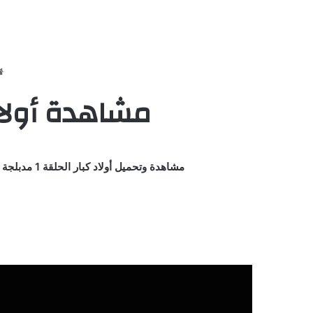
مشاهدة أولاد كبار الحلقة
مشاهدة وتحميل أولاد كبار الحلقة 1 مدبلجة اون لاين مباشرة علي اكثر من سيرفر HD وتحميل مباشر حلقات كاملة مسلسل / كرتون / انمي Rugrats Season 2