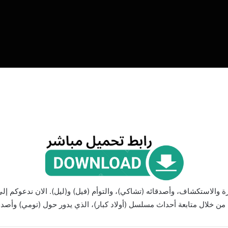
ة والاستكشاف، وأصدقائه (تشاكي)، والتوأم (فيل) و(ليل). الان ندعوكم إ
 خلال متابعة أحداث مسلسل (أولاد كبار)، الذي يدور حول (تومي) وأصدقائه، بع