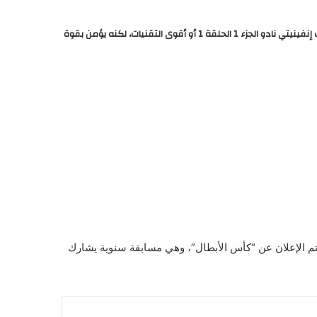
الفتى زين وهو متحمس شاب يمتلك بلبل (قرص دوار) قديم ورثه عن والده المفقود، واسمه “الشرارة النجمية” (Star Spark). زين لا يمتلك أفضل المعدات إنفينيتي نادو الجزء 1 الحلقة 1 أو أقوى التقنيات، لكنه يؤمن بقوة
قرصه الدوار. في مدينة “القمة الدوارة”، حيث تدور الحياة حول البطولات الكبرى لـ “Infinity Nado season 1 episode 1″، يتم الإعلان عن “كأس الأبطال”، وهي مسابقة سنوية يشارك