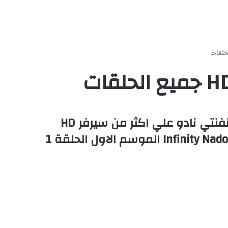
مشاهدة وتحميل الصراع على الأقراص الدوارة الحلقة 1 مدبلجة اون لاين مباشرة انفنتي نادو علي اكثر من سيرفر HD
وتحميل مباشر حلقات كاملة مسلسل الصراع على الأقراص الدوارة / كرتون / انمي – Infinity Nado الموسم الاول الحلقة 1