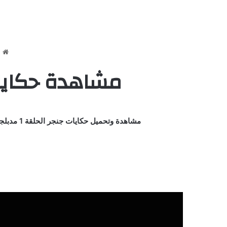
ا
مشاهدة حكايات جنجر الحلق
مشاهدة وتحميل حكايات جنجر الحلقة 1 مدبلجة اون لاين مباشرة علي اكثر من سيرفر HD وتحميل مباشر حلقات كاملة مسلسل / كرتون / انمي As Told by Ginger