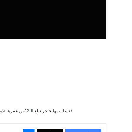
فتاه اسمها جنجر تبلغ الـ12من عمرها تدور الاحداث حولها فهناك يوجد صديقتيها ميسي ودودي هما اعز اصدقئها, بينما المتبقية مخصصة لأصدقائها ، والأسرة.
ماسنجر