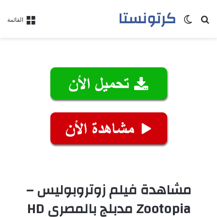
كرتونستا
بحث عن
الوضع المظلم
القائمة
مشاهدة فيلم زوتروبوليس –
Zootopia مدبلج بالمصري HD