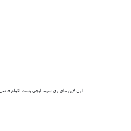
اون لاين ماي وي سيما ايجي بست اكوام فاصل إعلاني يوتيوب كامل شاهد فور يو تحمي