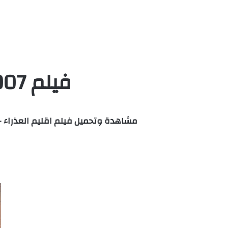
فيلم Virgin Territory 2007 مترجم HD كامل
مشاهدة وتحميل فيلم اقليم العذراء – Virgin Territory مترجم اون لاين كامل بجودة عالية مباشرة علي اكثر من سيرفر HD وتحميل م