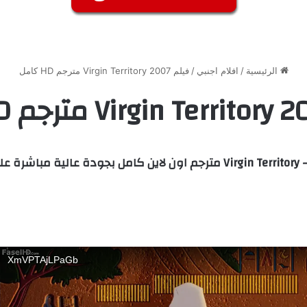
الرئيسية
/
افلام اجنبي
/
فيلم Virgin Territory 2007 مترجم HD كامل
باشرة