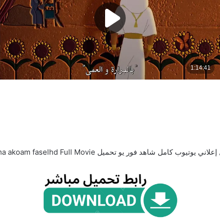
ل Wecima Egybest Mycima akoam faselhd Full Movie اقليم العذراء 2007