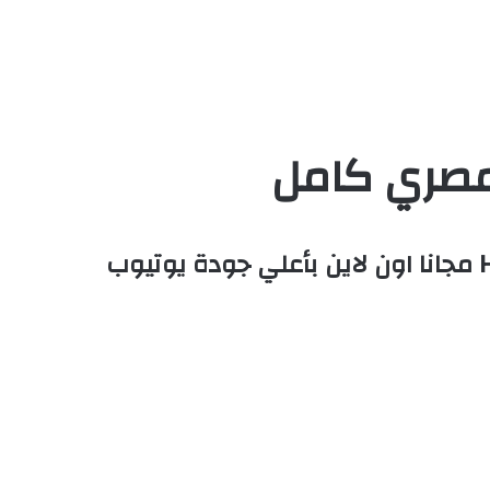
مشاهدة وتحميل فيلم كرتون Trolls 2 ترولز الجزء الثاني 2020 مدبلج مصري كامل HD مجانا اون لاين بأعلي جودة يوتيوب