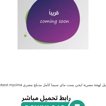
ل لهجة مصرية ايجي بست ماي سيما كامل مدبلج مصري egybest mycima