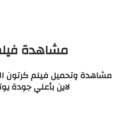
مشاهدة فيلم The Lion King 3 2004 مدبلج با
لاين بأعلي جودة يو