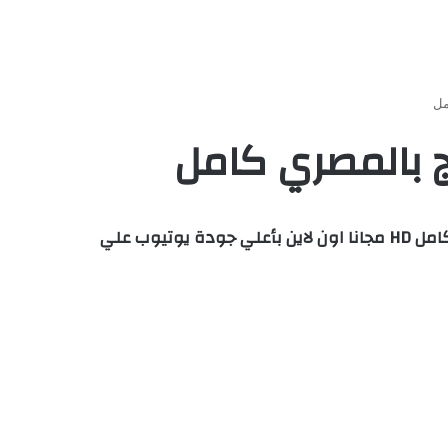
مشاهدة وتحميل فيلم كرتون The Boss Baby 1 الطفل الزعيم 1 – ذا بوس بيبي الجزء الاول 1999 مدبلج مصري كامل HD مجانا اون لاين بأعلي جودة يوتيوب علي