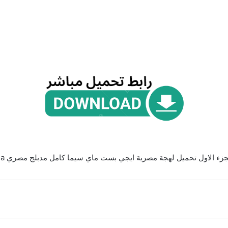
زء الاول تحميل لهجة مصرية ايجي بست ماي سيما كامل مدبلج مصري egybest mycima