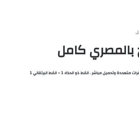
مشاهدة وتحميل فيلم كرتون Puss in Boots 1 قطط ترتدي أحذية الجزء الاول 2011 مدبلج مصري كامل HD مجانا اون لاين بأعلي جودة يوتيوب علي سيرفرات متعددة وتحميل مباشر . القط ذو الحذاء 1 – القط البرتقالي 1