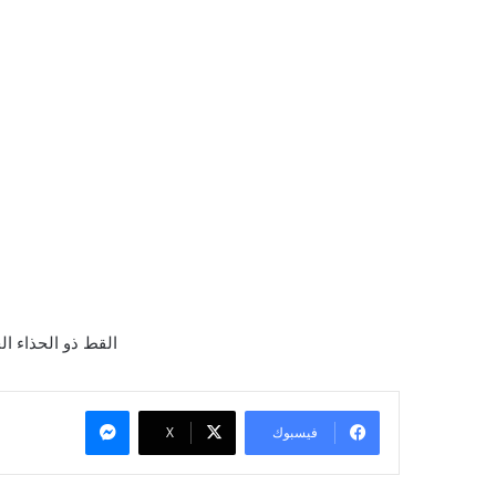
القط ذو الحذاء الج
ماسنجر
فيسبوك
X