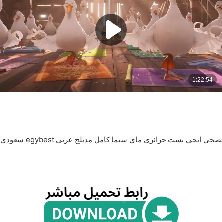
بست جزائري ماي سيما كامل مدبلج عربي egybest سعودي mycima مدبلج خليجي