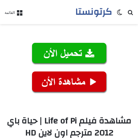
كرتونستا
بحث عن
الوضع المظلم
القائمة
مشاهدة فيلم Life of Pi | حياة باي
2012 مترجم اون لاين HD