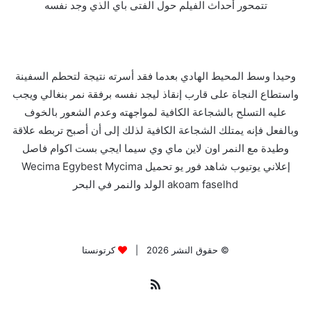
تتمحور أحداث الفيلم حول الفتى باي الذي وجد نفسه
وحيدا وسط المحيط الهادي بعدما فقد أسرته نتيجة لتحطم السفينة
واستطاع النجاة على قارب إنقاذ ليجد نفسه برفقة نمر بنغالي ويجب
عليه التسلح بالشجاعة الكافية لمواجهته وعدم الشعور بالخوف
وبالفعل فإنه يمتلك الشجاعة الكافية لذلك إلى أن أصبح تربطه علاقة
وطيدة مع النمر اون لاين ماي وي سيما ايجي بست اكوام فاصل
إعلاني يوتيوب شاهد فور يو تحميل Wecima Egybest Mycima
akoam faselhd الولد والنمر في البحر
© حقوق النشر 2026 |
كرتونستا
ملخص