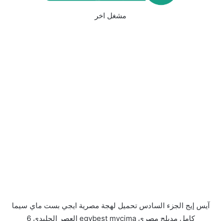
مشغل اخر
آيس إيج الجزء السادس تحميل لهجة مصرية ايجي بست ماي سيما
كامل مدبلج مصري egybest mycima العصر الجليدي 6