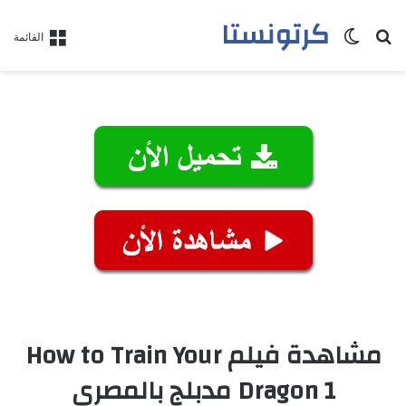
كرتونستا
بحث عن
الوضع المظلم
القائمة
مشاهدة فيلم How to Train Your
Dragon 1 مدبلج بالمصري