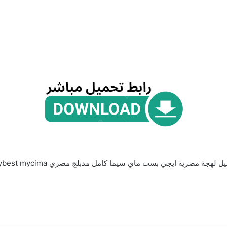
ل لهجة مصرية ايجي بست ماي سيما كامل مدبلج مصري egybest mycima