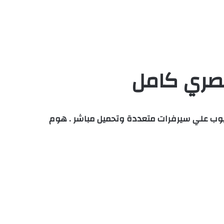
صري كامل HD مجانا اون لاين بأعلي جودة يوتيوب علي سيرفرات متعددة وتحميل مباشر . هوم