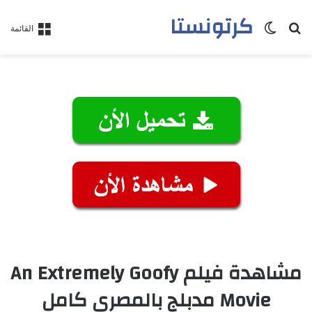
كرتونستا
بحث عن
الوضع المظلم
القائمة
مشاهدة فيلم An Extremely Goofy
Movie مدبلج بالمصري كامل