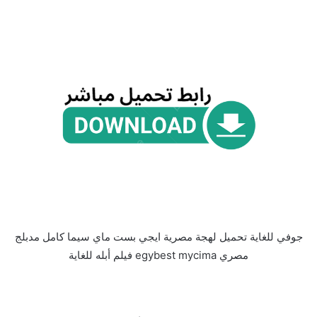
جوفي للغاية تحميل لهجة مصرية ايجي بست ماي سيما كامل مدبلج
مصري egybest mycima فيلم أبله للغاية