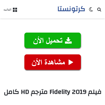
كرتونستا
بحث عن
الوضع المظلم
القائمة
فيلم Fidelity 2019 مترجم HD كامل