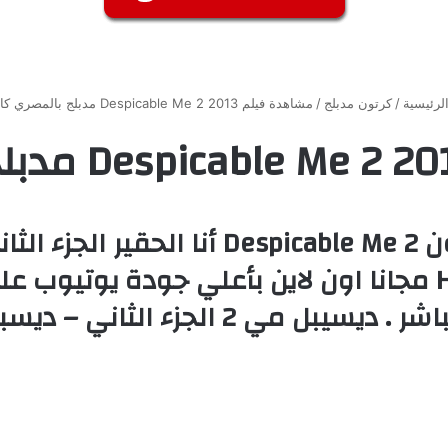
لرئيسية
/
كرتون مدبلج
/
مشاهدة فيلم Despicable Me 2 2013 مدبلج بالمصري كامل
فهلوي 2 مدبلج مصري كامل HD مجانا اون لاين بأعلي ج