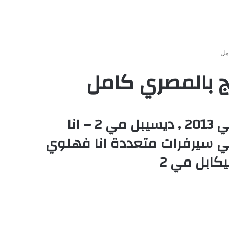
مشاهدة وتحميل فيلم كرتون Despicable Me 2 أنا الحقير الجزء الثاني 2013 , ديسيبل مي 2 – انا
ودة يوتيوب علي سيرفرات متعددة انا فهلوي