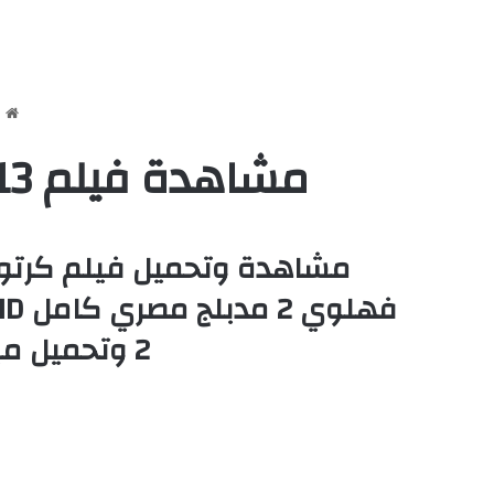
ا
مشاهدة فيلم Despicable Me 2 2013 مدبلج بالمصري كامل
2 وتحميل مباشر . ديسيبل مي 2 الجزء الثاني – ديسبيكابل مي 2