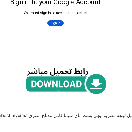
ل لهجة مصرية ايجي بست ماي سيما كامل مدبلج مصري egybest mycima