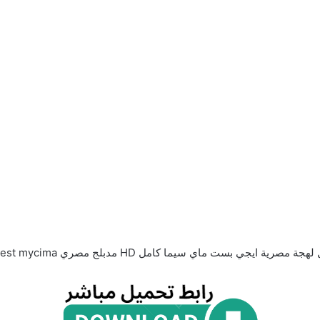
ة مصرية ايجي بست ماي سيما كامل HD مدبلج مصري egybest mycima