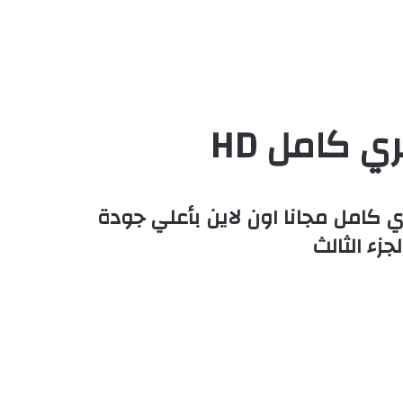
Cars 3 20 – سيارات الجزء الثالث ,كارز 3 مدبلج مصري كامل مجانا اون لاين بأعلي جودة
زء الثالث