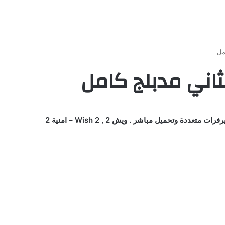
مشاهدة وتحميل فيلم كرتون Wish 2 أمنية 2 – ويش الجزء الثاني مدبلج مصري كامل HD مجانا اون لاين بأعلي جودة يوتيوب علي سيرفرات متعددة وتحميل مباشر . ويش 2 , Wish 2 – امنية 2