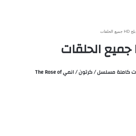
مشاهدة وتحميل ليدي أوسكار الحلقة 8 مدبلجة اون لاين مباشرة علي اكثر من سيرفر HD وتحميل مباشر حلقات كاملة مسلسل / كرتون / انمي The Rose of