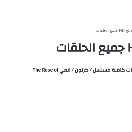
مشاهدة وتحميل ليدي أوسكار الحلقة 36 مدبلجة اون لاين مباشرة علي اكثر من سيرفر HD وتحميل مباشر حلقات كاملة مسلسل / كرتون / انمي The Rose of