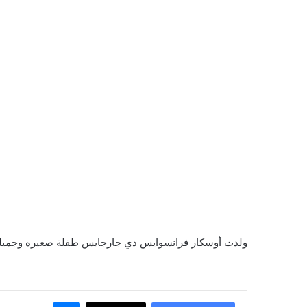
ولدت أوسكار فرانسوايس دي جارجايس طفلة صغيره وجميلة, 
ماسنجر