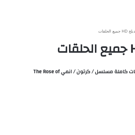
مشاهدة وتحميل ليدي أوسكار الحلقة 30 مدبلجة اون لاين مباشرة علي اكثر من سيرفر HD وتحميل مباشر حلقات كاملة مسلسل / كرتون / انمي The Rose of