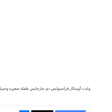
ولدت أوسكار فرانسوايس دي جارجايس طفلة صغيره وجميلة, 
ماسنجر