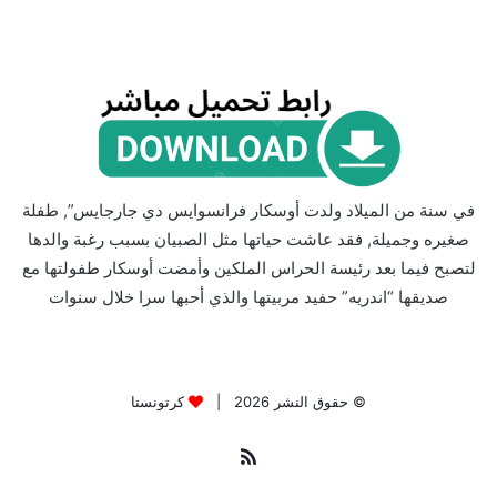
في سنة من الميلاد ولدت أوسكار فرانسوايس دي جارجايس”, طفلة
صغيره وجميلة, فقد عاشت حياتها مثل الصبيان بسبب رغبة والدها
لتصبح فيما بعد رئيسة الحراس الملكين وأمضت أوسكار طفولتها مع
صديقها “اندريه” حفيد مربيتها والذي أحبها سرا خلال سنوات
© حقوق النشر 2026 |
كرتونستا
ملخص