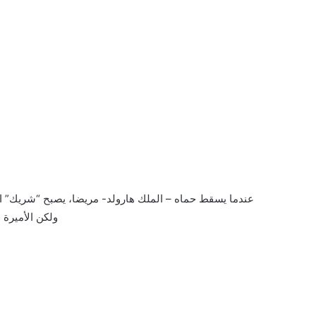
عندما يسقط حماه – الملك هارولد- مريضا، يصبح “شريك” الو
ولكن الأميرة 