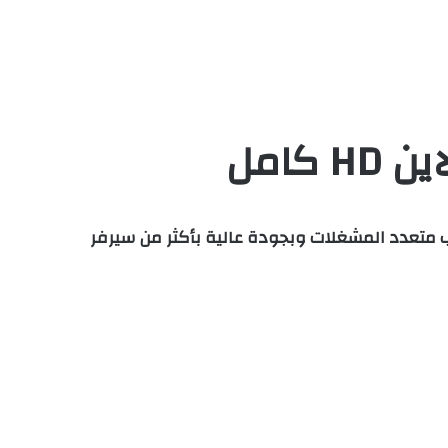
غول الاخضر 3 2007 مدبلج عربي فصحي HD كامل اون لاين يوتيوب متعدد المشغلات وبجودة عالية بأكثر من سيرفر