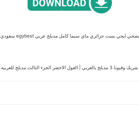
بست جزائري ماي سيما كامل مدبلج عربي egybest سعودي mycima مدبلج خليجي
شريك وفيونا 3 مدبلج بالعربي | الغول الاخضر الجزء الثالث مدبلج للعربية