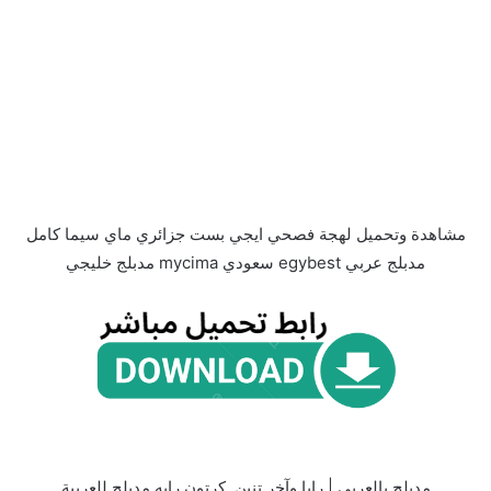
مشاهدة وتحميل لهجة فصحي ايجي بست جزائري ماي سيما كامل
مدبلج عربي egybest سعودي mycima مدبلج خليجي
مدبلج بالعربي | رايا وآخر تنين ,كرتون رايه مدبلج للعربية