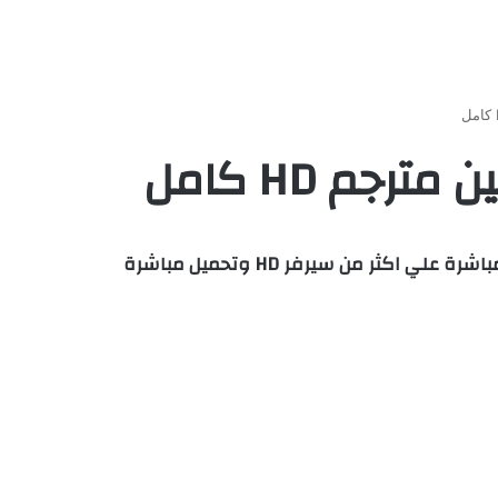
مشاهدة وتحميل فيلم آرثر و المخفيين 2006 – Arthur and the Invisibles مترجم اون لاين كامل بجودة عالية مباشرة علي اكثر من سيرفر HD وتحميل مباشرة