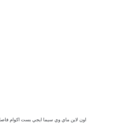
اون لاين ماي وي سيما ايجي بست اكوام فاصل إعلاني يوتيوب كامل شاهد فور يو ت