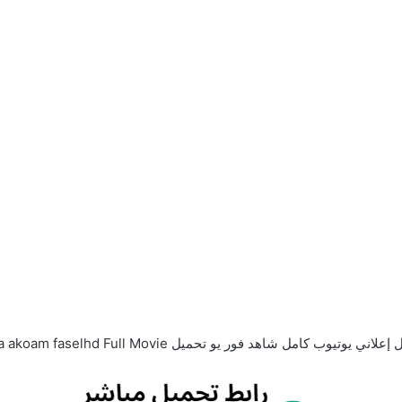
حميل Wecima Egybest Mycima akoam faselhd Full Movie آرثر وغير المرئي